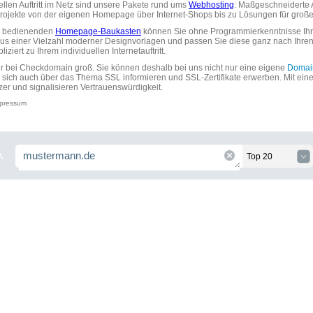
uellen Auftritt im Netz sind unsere Pakete rund ums
Webhosting
: Maßgeschneiderte A
tprojekte von der eigenen Homepage über Internet-Shops bis zu Lösungen für gr
zu bedienenden
Homepage-Baukasten
können Sie ohne Programmierkenntnisse Ihre
aus einer Vielzahl moderner Designvorlagen und passen Sie diese ganz nach Ihre
ziert zu Ihrem individuellen Internetauftritt.
ir bei Checkdomain groß. Sie können deshalb bei uns nicht nur eine eigene
Domai
 sich auch über das Thema SSL informieren und SSL-Zertifikate erwerben. Mit ein
zer und signalisieren Vertrauenswürdigkeit.
pressum
.
Top 20